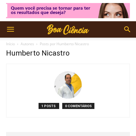
Início
Autores
Posts por Humberto Nicastro
Humberto Nicastro
1 POSTS
0 COMENTÁRIOS